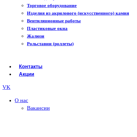
Рулонные шторы
Торговое оборудование
Изделия из акрилового (искусственного) камня
Вентиляционные работы
Пластиковые окна
Жалюзи
Рольставни (роллеты)
Контакты
Акции
VK
О нас
Вакансии