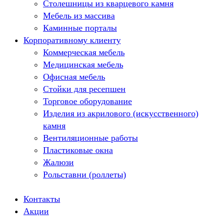
Столешницы из кварцевого камня
Мебель из массива
Каминные порталы
Корпоративному клиенту
Камины Dimplex
Искусственный камень White Hills
Коммерческая мебель
Балконы ПВХ
Медицинская мебель
Пластиковые окна
Офисная мебель
Жалюзи
Стойки для ресепшен
Рулонные шторы
Торговое оборудование
Изделия из акрилового (искусственного)
камня
Вентиляционные работы
Пластиковые окна
Жалюзи
Рольставни (роллеты)
Контакты
Акции