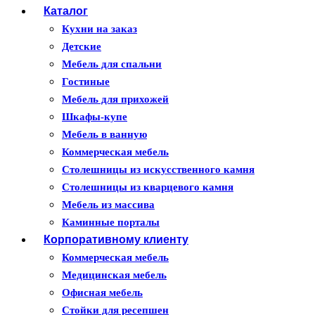
Каталог
Кухни на заказ
Детские
Мебель для спальни
Гостиные
Мебель для прихожей
Шкафы-купе
Мебель в ванную
Коммерческая мебель
Столешницы из искусственного камня
Столешницы из кварцевого камня
Мебель из массива
Каминные порталы
Корпоративному клиенту
Камины Dimplex
Искусственный камень White Hills
Коммерческая мебель
Балконы ПВХ
Медицинская мебель
Пластиковые окна
Офисная мебель
Жалюзи
Стойки для ресепшен