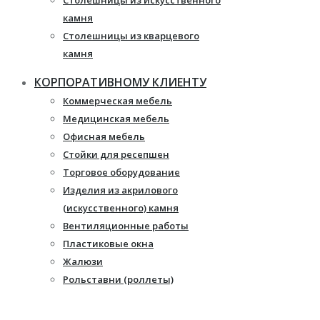
Столешницы из искусственного
камня
Столешницы из кварцевого
камня
Мебель из массива
КОРПОРАТИВНОМУ КЛИЕНТУ
Каминные порталы
Коммерческая мебель
Камины Dimplex
Медицинская мебель
Искусственный камень White
Офисная мебель
Hills
Стойки для ресепшен
Балконы ПВХ
Торговое оборудование
Пластиковые окна
Изделия из акрилового
Жалюзи
(искусственного) камня
Рулонные шторы
Вентиляционные работы
Пластиковые окна
Жалюзи
Рольставни (роллеты)