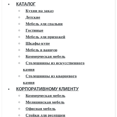
КАТАЛОГ
Кухни на заказ
Детские
Мебель для спальни
Гостиные
Мебель для прихожей
Шкафы-купе
Мебель в ванную
Коммерческая мебель
Столешницы из искусственного
камня
Столешницы из кварцевого
камня
КОРПОРАТИВНОМУ КЛИЕНТУ
Мебель из массива
Каминные порталы
Коммерческая мебель
Камины Dimplex
Медицинская мебель
Искусственный камень White
Офисная мебель
Hills
Стойки для ресепшен