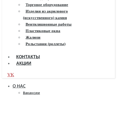
Балконы ПВХ
Торговое оборудование
Пластиковые окна
Изделия из акрилового
(искусственного) камня
Жалюзи
Рулонные шторы
Вентиляционные работы
Пластиковые окна
Жалюзи
Рольставни (роллеты)
КОНТАКТЫ
АКЦИИ
VK
О НАС
Вакансии