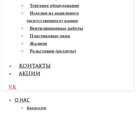
Балконы ПВХ
Торговое оборудование
Пластиковые окна
Изделия из акрилового
(искусственного) камня
Жалюзи
Рулонные шторы
Вентиляционные работы
Пластиковые окна
Жалюзи
Рольставни (роллеты)
КОНТАКТЫ
АКЦИИ
VK
О НАС
Вакансии