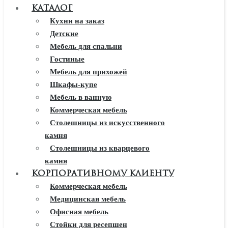
КАТАЛОГ
Кухни на заказ
Детские
Мебель для спальни
Гостиные
Мебель для прихожей
Шкафы-купе
Мебель в ванную
Коммерческая мебель
Столешницы из искусственного
камня
Столешницы из кварцевого
камня
Мебель из массива
КОРПОРАТИВНОМУ КЛИЕНТУ
Каминные порталы
Коммерческая мебель
Камины Dimplex
Медицинская мебель
Искусственный камень White
Офисная мебель
Hills
Стойки для ресепшен