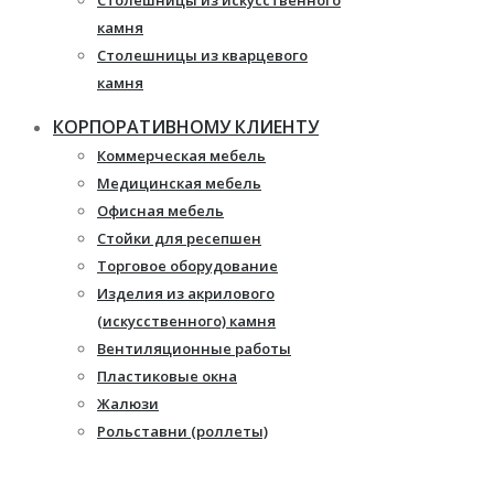
Столешницы из искусственного
камня
Столешницы из кварцевого
камня
Мебель из массива
КОРПОРАТИВНОМУ КЛИЕНТУ
Каминные порталы
Коммерческая мебель
Камины Dimplex
Медицинская мебель
Искусственный камень White
Офисная мебель
Hills
Стойки для ресепшен
Балконы ПВХ
Торговое оборудование
Пластиковые окна
Изделия из акрилового
Жалюзи
(искусственного) камня
Рулонные шторы
Вентиляционные работы
Пластиковые окна
Жалюзи
Рольставни (роллеты)