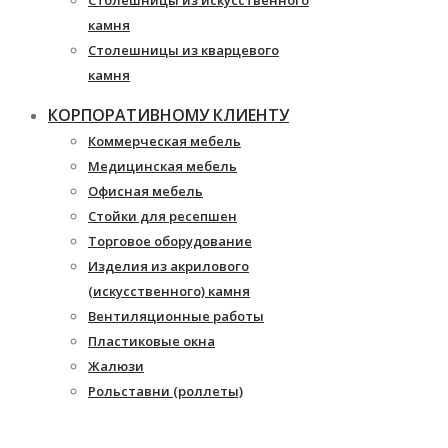
Столешницы из искусственного
камня
Столешницы из кварцевого
камня
Мебель из массива
КОРПОРАТИВНОМУ КЛИЕНТУ
Каминные порталы
Коммерческая мебель
Камины Dimplex
Медицинская мебель
Искусственный камень White
Офисная мебель
Hills
Стойки для ресепшен
Балконы ПВХ
Торговое оборудование
Пластиковые окна
Изделия из акрилового
Жалюзи
(искусственного) камня
Рулонные шторы
Вентиляционные работы
Пластиковые окна
Жалюзи
Рольставни (роллеты)