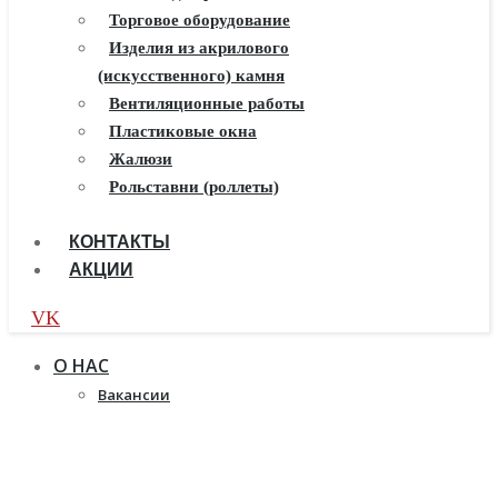
Балконы ПВХ
Торговое оборудование
Пластиковые окна
Изделия из акрилового
(искусственного) камня
Жалюзи
Рулонные шторы
Вентиляционные работы
Пластиковые окна
Жалюзи
Рольставни (роллеты)
КОНТАКТЫ
АКЦИИ
VK
О НАС
Вакансии