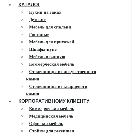
КАТАЛОГ
Кухни на заказ
Детские
Мебель для спальни
Гостиные
Мебель для прихожей
Шкафы-купе
Мебель в ванную
Коммерческая мебель
Столешницы из искусственного
камня
Столешницы из кварцевого
камня
КОРПОРАТИВНОМУ КЛИЕНТУ
Мебель из массива
Каминные порталы
Коммерческая мебель
Камины Dimplex
Медицинская мебель
Искусственный камень White
Офисная мебель
Hills
Стойки для ресепшен