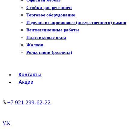
Пластиковые окна
Офисная мебель
Жалюзи
Стойки для ресепшен
Рулонные шторы
Торговое оборудование
Изделия из акрилового (искусственного) камня
Вентиляционные работы
Пластиковые окна
Жалюзи
Рольставни (роллеты)
Контакты
Акции
+7 921 299-62-22
VK