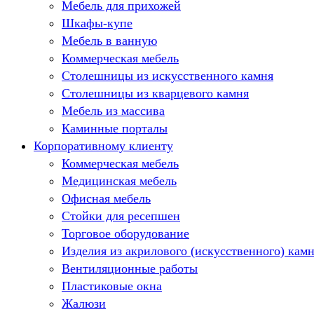
Мебель для прихожей
Шкафы-купе
Мебель в ванную
Коммерческая мебель
Столешницы из искусственного камня
Столешницы из кварцевого камня
Мебель из массива
Каминные порталы
Корпоративному клиенту
Камины Dimplex
Искусственный камень White Hills
Коммерческая мебель
Балконы ПВХ
Медицинская мебель
Пластиковые окна
Офисная мебель
Жалюзи
Стойки для ресепшен
Рулонные шторы
Торговое оборудование
Изделия из акрилового (искусственного) кам
Вентиляционные работы
Пластиковые окна
Жалюзи