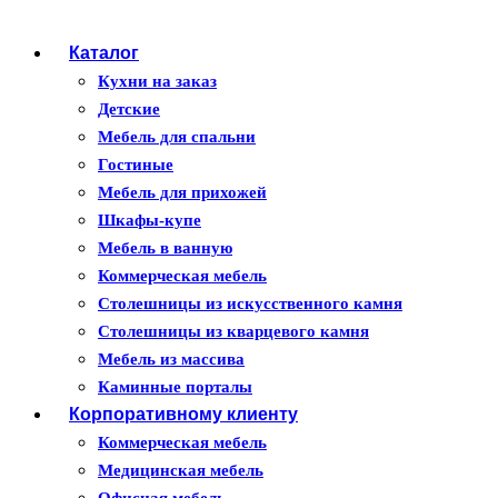
Каталог
Кухни на заказ
Детские
Мебель для спальни
Гостиные
Мебель для прихожей
Шкафы-купе
Мебель в ванную
Коммерческая мебель
Столешницы из искусственного камня
Столешницы из кварцевого камня
Мебель из массива
Каминные порталы
Корпоративному клиенту
Камины Dimplex
Искусственный камень White Hills
Коммерческая мебель
Балконы ПВХ
Медицинская мебель