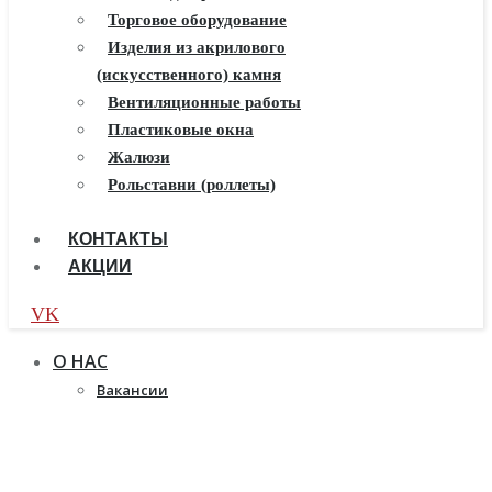
Балконы ПВХ
Торговое оборудование
Пластиковые окна
Изделия из акрилового
(искусственного) камня
Жалюзи
Рулонные шторы
Вентиляционные работы
Пластиковые окна
Жалюзи
Рольставни (роллеты)
КОНТАКТЫ
АКЦИИ
VK
О НАС
Вакансии