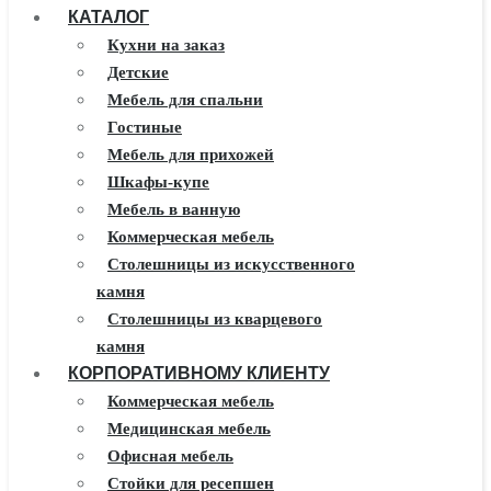
КАТАЛОГ
Кухни на заказ
Детские
Мебель для спальни
Гостиные
Мебель для прихожей
Шкафы-купе
Мебель в ванную
Коммерческая мебель
Столешницы из искусственного
камня
Столешницы из кварцевого
камня
КОРПОРАТИВНОМУ КЛИЕНТУ
Мебель из массива
Каминные порталы
Коммерческая мебель
Камины Dimplex
Медицинская мебель
Искусственный камень White
Офисная мебель
Hills
Стойки для ресепшен