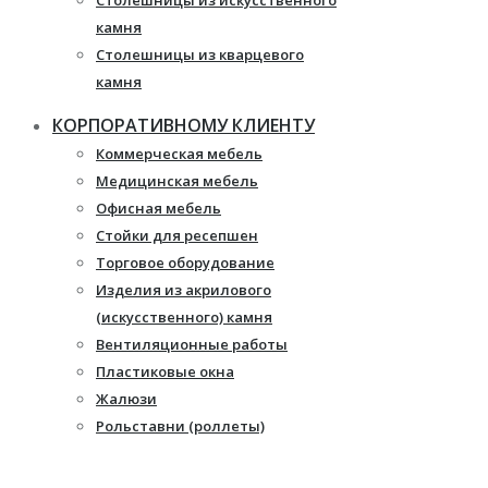
Столешницы из искусственного
камня
Столешницы из кварцевого
камня
Мебель из массива
КОРПОРАТИВНОМУ КЛИЕНТУ
Каминные порталы
Коммерческая мебель
Камины Dimplex
Медицинская мебель
Искусственный камень White
Офисная мебель
Hills
Стойки для ресепшен
Балконы ПВХ
Торговое оборудование
Пластиковые окна
Изделия из акрилового
Жалюзи
(искусственного) камня
Рулонные шторы
Вентиляционные работы
Пластиковые окна
Жалюзи
Рольставни (роллеты)