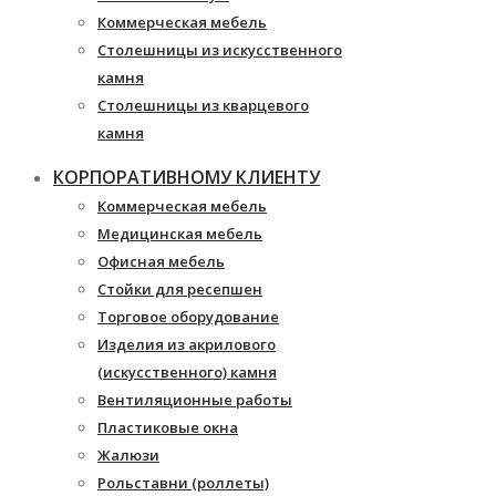
Коммерческая мебель
Столешницы из искусственного
камня
Столешницы из кварцевого
камня
Мебель из массива
КОРПОРАТИВНОМУ КЛИЕНТУ
Каминные порталы
Коммерческая мебель
Камины Dimplex
Медицинская мебель
Искусственный камень White
Офисная мебель
Hills
Стойки для ресепшен
Балконы ПВХ
Торговое оборудование
Пластиковые окна
Изделия из акрилового
Жалюзи
(искусственного) камня
Рулонные шторы
Вентиляционные работы
Пластиковые окна
Жалюзи
Рольставни (роллеты)