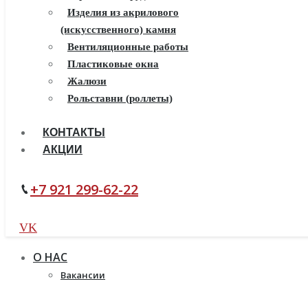
Пластиковые окна
Изделия из акрилового
(искусственного) камня
Жалюзи
Рулонные шторы
Вентиляционные работы
Пластиковые окна
Жалюзи
Рольставни (роллеты)
КОНТАКТЫ
АКЦИИ
+7 921 299-62-22
VK
О НАС
Вакансии