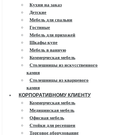
Кухни на заказ
Детские
Мебель для спальни
Гостиные
Мебель для прихожей
Шкафы-купе
Мебель в ванную
Коммерческая мебель
Столешницы из искусственного
камня
Столешницы из кварцевого
камня
КОРПОРАТИВНОМУ КЛИЕНТУ
Мебель из массива
Каминные порталы
Коммерческая мебель
Камины Dimplex
Медицинская мебель
Искусственный камень White
Офисная мебель
Hills
Стойки для ресепшен
Балконы ПВХ
Торговое оборудование