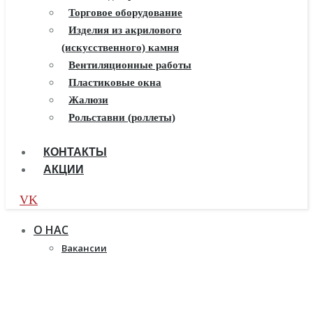
Балконы ПВХ
Торговое оборудование
Пластиковые окна
Изделия из акрилового
(искусственного) камня
Жалюзи
Рулонные шторы
Вентиляционные работы
Пластиковые окна
Жалюзи
Рольставни (роллеты)
КОНТАКТЫ
АКЦИИ
VK
О НАС
Вакансии