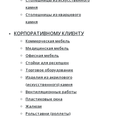
Столешницы из искусственного
камня
Столешницы из кварцевого
камня
Мебель из массива
КОРПОРАТИВНОМУ КЛИЕНТУ
Каминные порталы
Коммерческая мебель
Камины Dimplex
Медицинская мебель
Искусственный камень White
Офисная мебель
Hills
Стойки для ресепшен
Балконы ПВХ
Торговое оборудование
Пластиковые окна
Изделия из акрилового
Жалюзи
(искусственного) камня
Рулонные шторы
Вентиляционные работы
Пластиковые окна
Жалюзи
Рольставни (роллеты)