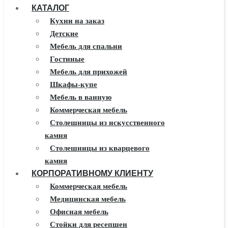
КАТАЛОГ
Кухни на заказ
Детские
Мебель для спальни
Гостиные
Мебель для прихожей
Шкафы-купе
Мебель в ванную
Коммерческая мебель
Столешницы из искусственного
камня
Столешницы из кварцевого
камня
КОРПОРАТИВНОМУ КЛИЕНТУ
Мебель из массива
Каминные порталы
Коммерческая мебель
Камины Dimplex
Медицинская мебель
Искусственный камень White
Офисная мебель
Hills
Стойки для ресепшен