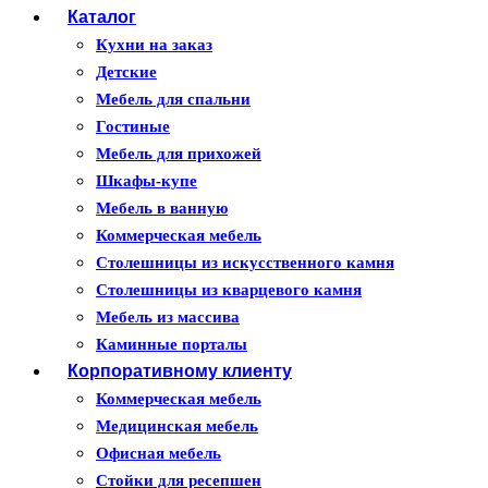
Каталог
Кухни на заказ
Детские
Мебель для спальни
Гостиные
Мебель для прихожей
Шкафы-купе
Мебель в ванную
Коммерческая мебель
Столешницы из искусственного камня
Столешницы из кварцевого камня
Мебель из массива
Каминные порталы
Корпоративному клиенту
Камины Dimplex
Искусственный камень White Hills
Коммерческая мебель
Балконы ПВХ
Медицинская мебель
Пластиковые окна
Офисная мебель
Жалюзи
Стойки для ресепшен