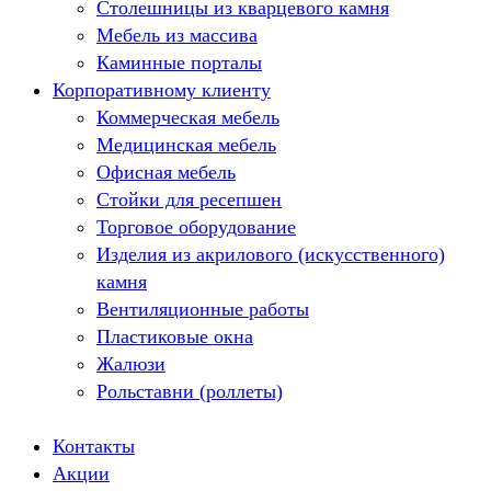
Столешницы из кварцевого камня
Мебель из массива
Каминные порталы
Корпоративному клиенту
Камины Dimplex
Искусственный камень White Hills
Коммерческая мебель
Балконы ПВХ
Медицинская мебель
Пластиковые окна
Офисная мебель
Жалюзи
Стойки для ресепшен
Рулонные шторы
Торговое оборудование
Изделия из акрилового (искусственного)
камня
Вентиляционные работы
Пластиковые окна
Жалюзи
Рольставни (роллеты)
Контакты
Акции