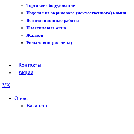
Рулонные шторы
Торговое оборудование
Изделия из акрилового (искусственного) камня
Вентиляционные работы
Пластиковые окна
Жалюзи
Рольставни (роллеты)
Контакты
Акции
VK
О нас
Вакансии