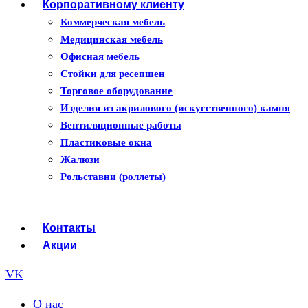
Корпоративному клиенту
Камины Dimplex
Искусственный камень White Hills
Коммерческая мебель
Балконы ПВХ
Медицинская мебель
Пластиковые окна
Офисная мебель
Жалюзи
Стойки для ресепшен
Рулонные шторы
Торговое оборудование
Изделия из акрилового (искусственного) камня
Вентиляционные работы
Пластиковые окна
Жалюзи
Рольставни (роллеты)
Контакты
Акции
VK
О нас