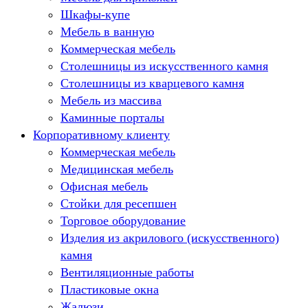
Шкафы-купе
Мебель в ванную
Коммерческая мебель
Столешницы из искусственного камня
Столешницы из кварцевого камня
Мебель из массива
Каминные порталы
Корпоративному клиенту
Камины Dimplex
Искусственный камень White Hills
Коммерческая мебель
Балконы ПВХ
Медицинская мебель
Пластиковые окна
Офисная мебель
Жалюзи
Стойки для ресепшен
Рулонные шторы
Торговое оборудование
Изделия из акрилового (искусственного)
камня
Вентиляционные работы
Пластиковые окна
Жалюзи