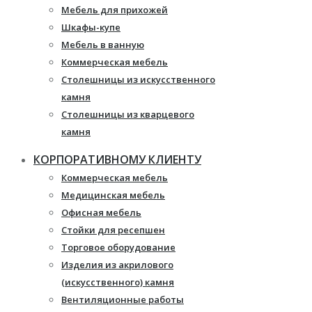
Мебель для прихожей
Шкафы-купе
Мебель в ванную
Коммерческая мебель
Столешницы из искусственного
камня
Столешницы из кварцевого
камня
Мебель из массива
КОРПОРАТИВНОМУ КЛИЕНТУ
Каминные порталы
Коммерческая мебель
Камины Dimplex
Медицинская мебель
Искусственный камень White
Офисная мебель
Hills
Стойки для ресепшен
Балконы ПВХ
Торговое оборудование
Пластиковые окна
Изделия из акрилового
Жалюзи
(искусственного) камня
Рулонные шторы
Вентиляционные работы