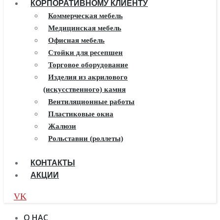
КОРПОРАТИВНОМУ КЛИЕНТУ
Мебель из массива
Каминные порталы
Коммерческая мебель
Камины Dimplex
Медицинская мебель
Искусственный камень White
Офисная мебель
Hills
Стойки для ресепшен
Балконы ПВХ
Торговое оборудование
Пластиковые окна
Изделия из акрилового
(искусственного) камня
Жалюзи
Рулонные шторы
Вентиляционные работы
Пластиковые окна
Жалюзи
Рольставни (роллеты)
КОНТАКТЫ
АКЦИИ
VK
О НАС