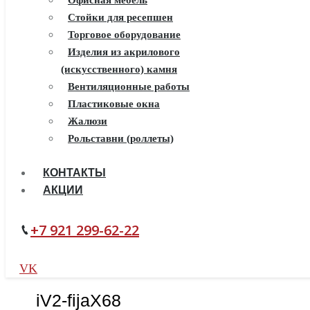
Искусственный камень White
Офисная мебель
Hills
Стойки для ресепшен
Балконы ПВХ
Торговое оборудование
Пластиковые окна
Изделия из акрилового
(искусственного) камня
Жалюзи
Рулонные шторы
Вентиляционные работы
Пластиковые окна
Жалюзи
Рольставни (роллеты)
КОНТАКТЫ
АКЦИИ
+7 921 299-62-22
VK
iV2-fijaX68