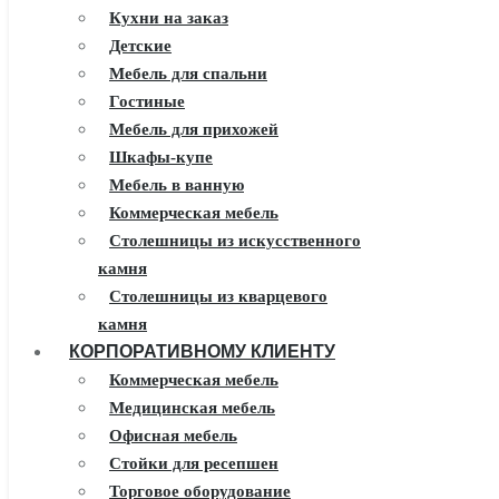
Кухни на заказ
Детские
Мебель для спальни
Гостиные
Мебель для прихожей
Шкафы-купе
Мебель в ванную
Коммерческая мебель
Столешницы из искусственного
камня
Столешницы из кварцевого
камня
КОРПОРАТИВНОМУ КЛИЕНТУ
Мебель из массива
Каминные порталы
Коммерческая мебель
Камины Dimplex
Медицинская мебель
Искусственный камень White
Офисная мебель
Hills
Стойки для ресепшен
Балконы ПВХ
Торговое оборудование