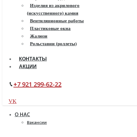
Пластиковые окна
Изделия из акрилового
(искусственного) камня
Жалюзи
Рулонные шторы
Вентиляционные работы
Пластиковые окна
Жалюзи
Рольставни (роллеты)
КОНТАКТЫ
АКЦИИ
+7 921 299-62-22
VK
О НАС
Вакансии