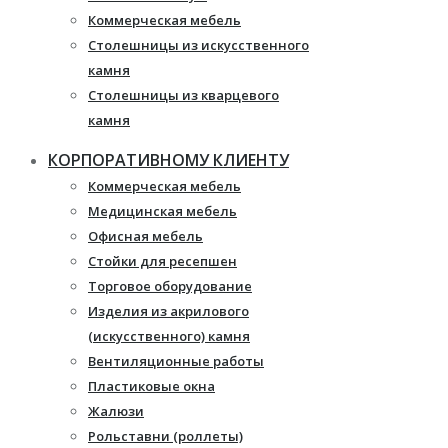
Коммерческая мебель
Столешницы из искусственного
камня
Столешницы из кварцевого
камня
Мебель из массива
КОРПОРАТИВНОМУ КЛИЕНТУ
Каминные порталы
Коммерческая мебель
Камины Dimplex
Медицинская мебель
Искусственный камень White
Офисная мебель
Hills
Стойки для ресепшен
Балконы ПВХ
Торговое оборудование
Пластиковые окна
Изделия из акрилового
Жалюзи
(искусственного) камня
Рулонные шторы
Вентиляционные работы
Пластиковые окна
Жалюзи
Рольставни (роллеты)