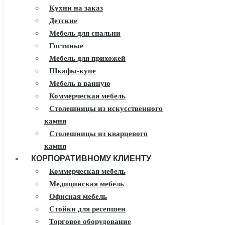
Кухни на заказ
Детские
Мебель для спальни
Гостиные
Мебель для прихожей
Шкафы-купе
Мебель в ванную
Коммерческая мебель
Столешницы из искусственного
камня
Столешницы из кварцевого
камня
КОРПОРАТИВНОМУ КЛИЕНТУ
Мебель из массива
Каминные порталы
Коммерческая мебель
Камины Dimplex
Медицинская мебель
Искусственный камень White
Офисная мебель
Hills
Стойки для ресепшен
Балконы ПВХ
Торговое оборудование