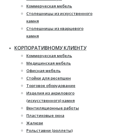
Коммерческая мебель
Столешницы из искусственного
камня
Столешницы из кварцевого
камня
Мебель из массива
КОРПОРАТИВНОМУ КЛИЕНТУ
Каминные порталы
Коммерческая мебель
Камины Dimplex
Медицинская мебель
Искусственный камень White
Офисная мебель
Hills
Стойки для ресепшен
Балконы ПВХ
Торговое оборудование
Пластиковые окна
Изделия из акрилового
Жалюзи
(искусственного) камня
Рулонные шторы
Вентиляционные работы
Пластиковые окна
Жалюзи
Рольставни (роллеты)