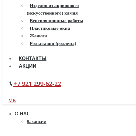
Пластиковые окна
Изделия из акрилового
(искусственного) камня
Жалюзи
Рулонные шторы
Вентиляционные работы
Пластиковые окна
Жалюзи
Рольставни (роллеты)
КОНТАКТЫ
АКЦИИ
+7 921 299-62-22
VK
О НАС
Вакансии