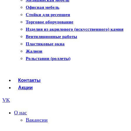
Балконы ПВХ
Медицинская мебель
Пластиковые окна
Офисная мебель
Жалюзи
Стойки для ресепшен
Рулонные шторы
Торговое оборудование
Изделия из акрилового (искусственного) камня
Вентиляционные работы
Пластиковые окна
Жалюзи
Рольставни (роллеты)
Контакты
Акции
VK
О нас
Вакансии