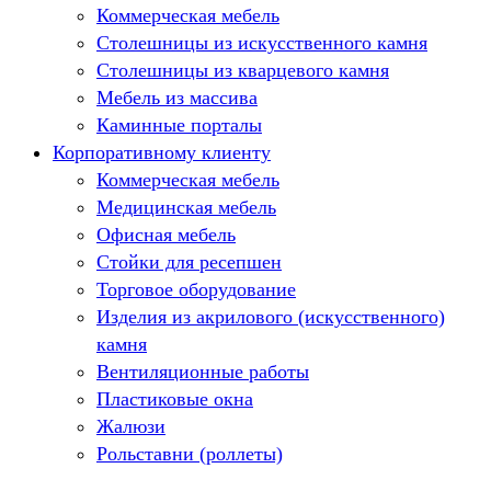
Коммерческая мебель
Столешницы из искусственного камня
Столешницы из кварцевого камня
Мебель из массива
Каминные порталы
Корпоративному клиенту
Камины Dimplex
Искусственный камень White Hills
Коммерческая мебель
Балконы ПВХ
Медицинская мебель
Пластиковые окна
Офисная мебель
Жалюзи
Стойки для ресепшен
Рулонные шторы
Торговое оборудование
Изделия из акрилового (искусственного)
камня
Вентиляционные работы
Пластиковые окна
Жалюзи
Рольставни (роллеты)