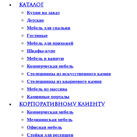
Каталог
Кухни на заказ
Детские
Мебель для спальни
Гостиные
Мебель для прихожей
Шкафы-купе
Мебель в ванную
Коммерческая мебель
Столешницы из искусственного камня
Столешницы из кварцевого камня
Мебель из массива
Каминные порталы
Камины Dimplex
Корпоративному клиенту
Искусственный камень White Hills
Коммерческая мебель
Балконы ПВХ
Медицинская мебель
Пластиковые окна
Офисная мебель
Жалюзи
Стойки для ресепшен