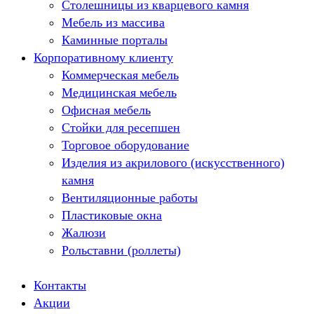
Столешницы из кварцевого камня
Мебель из массива
Каминные порталы
Корпоративному клиенту
Камины Dimplex
Искусственный камень White Hills
Коммерческая мебель
Балконы ПВХ
Медицинская мебель
Пластиковые окна
Офисная мебель
Жалюзи
Стойки для ресепшен
Рулонные шторы
Торговое оборудование
Изделия из акрилового (искусственного)
камня
Вентиляционные работы
Пластиковые окна
Жалюзи
Рольставни (роллеты)
Контакты
Акции