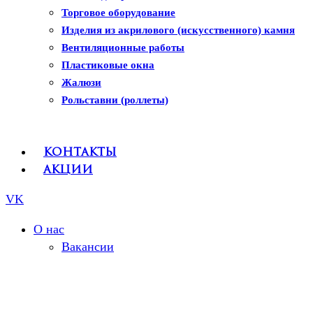
Рулонные шторы
Торговое оборудование
Изделия из акрилового (искусственного) камня
Вентиляционные работы
Пластиковые окна
Жалюзи
Рольставни (роллеты)
Контакты
Акции
VK
О нас
Вакансии