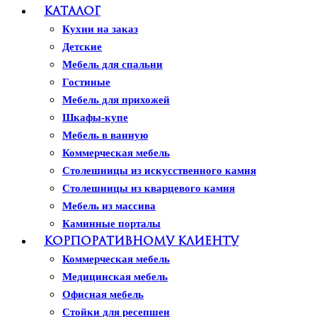
Каталог
Кухни на заказ
Детские
Мебель для спальни
Гостиные
Мебель для прихожей
Шкафы-купе
Мебель в ванную
Коммерческая мебель
Столешницы из искусственного камня
Столешницы из кварцевого камня
Мебель из массива
Каминные порталы
Камины Dimplex
Корпоративному клиенту
Искусственный камень White Hills
Коммерческая мебель
Балконы ПВХ
Медицинская мебель
Пластиковые окна
Офисная мебель
Жалюзи
Стойки для ресепшен