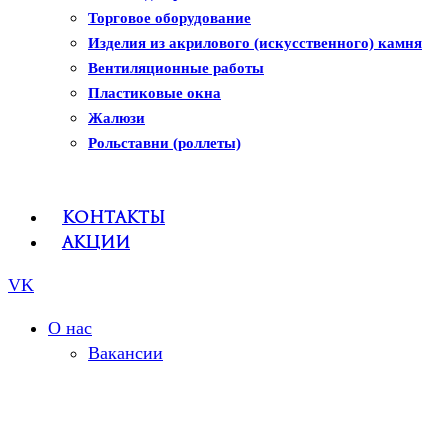
Рулонные шторы
Торговое оборудование
Изделия из акрилового (искусственного) камня
Вентиляционные работы
Пластиковые окна
Жалюзи
Рольставни (роллеты)
Контакты
Акции
VK
О нас
Вакансии