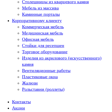
Столешницы из кварцевого камня
Мебель из массива
Каминные порталы
Корпоративному клиенту
Камины Dimplex
Искусственный камень White Hills
Коммерческая мебель
Балконы ПВХ
Медицинская мебель
Пластиковые окна
Офисная мебель
Жалюзи
Стойки для ресепшен
Рулонные шторы
Торговое оборудование
Изделия из акрилового (искусственного)
камня
Вентиляционные работы
Пластиковые окна
Жалюзи
Рольставни (роллеты)
Контакты
Акции