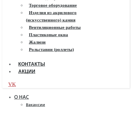
Балконы ПВХ
Торговое оборудование
Пластиковые окна
Изделия из акрилового
(искусственного) камня
Жалюзи
Рулонные шторы
Вентиляционные работы
Пластиковые окна
Жалюзи
Рольставни (роллеты)
КОНТАКТЫ
АКЦИИ
VK
О НАС
Вакансии