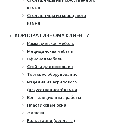
Столешницы из искусственного
камня
Столешницы из кварцевого
камня
Мебель из массива
КОРПОРАТИВНОМУ КЛИЕНТУ
Каминные порталы
Коммерческая мебель
Камины Dimplex
Медицинская мебель
Искусственный камень White
Офисная мебель
Hills
Стойки для ресепшен
Балконы ПВХ
Торговое оборудование
Пластиковые окна
Изделия из акрилового
Жалюзи
(искусственного) камня
Рулонные шторы
Вентиляционные работы
Пластиковые окна
Жалюзи
Рольставни (роллеты)