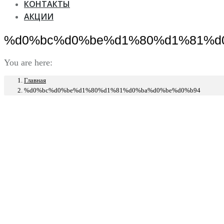
КОНТАКТЫ
АКЦИИ
%d0%bc%d0%be%d1%80%d1%81%d
You are here:
Главная
%d0%bc%d0%be%d1%80%d1%81%d0%ba%d0%be%d0%b94