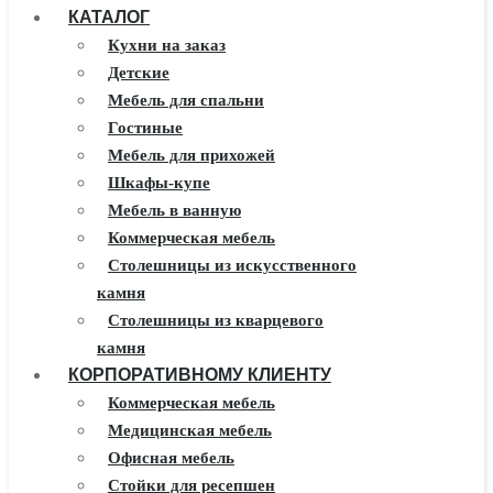
КАТАЛОГ
Кухни на заказ
Детские
Мебель для спальни
Гостиные
Мебель для прихожей
Шкафы-купе
Мебель в ванную
Коммерческая мебель
Столешницы из искусственного
камня
Столешницы из кварцевого
камня
КОРПОРАТИВНОМУ КЛИЕНТУ
Мебель из массива
Каминные порталы
Коммерческая мебель
Камины Dimplex
Медицинская мебель
Искусственный камень White
Офисная мебель
Hills
Стойки для ресепшен