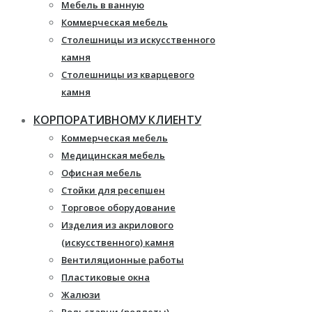
Мебель в ванную
Коммерческая мебель
Столешницы из искусственного
камня
Столешницы из кварцевого
камня
Мебель из массива
КОРПОРАТИВНОМУ КЛИЕНТУ
Каминные порталы
Коммерческая мебель
Камины Dimplex
Медицинская мебель
Искусственный камень White
Офисная мебель
Hills
Стойки для ресепшен
Балконы ПВХ
Торговое оборудование
Пластиковые окна
Изделия из акрилового
Жалюзи
(искусственного) камня
Рулонные шторы
Вентиляционные работы
Пластиковые окна
Жалюзи