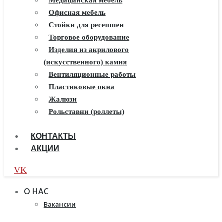
Камины Dimplex
Медицинская мебель
Искусственный камень White
Офисная мебель
Hills
Стойки для ресепшен
Балконы ПВХ
Торговое оборудование
Пластиковые окна
Изделия из акрилового
(искусственного) камня
Жалюзи
Рулонные шторы
Вентиляционные работы
Пластиковые окна
Жалюзи
Рольставни (роллеты)
КОНТАКТЫ
АКЦИИ
VK
О НАС
Вакансии