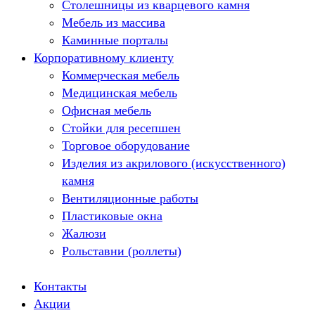
Столешницы из кварцевого камня
Мебель из массива
Каминные порталы
Корпоративному клиенту
Камины Dimplex
Искусственный камень White Hills
Коммерческая мебель
Балконы ПВХ
Медицинская мебель
Пластиковые окна
Офисная мебель
Жалюзи
Стойки для ресепшен
Рулонные шторы
Торговое оборудование
Изделия из акрилового (искусственного)
камня
Вентиляционные работы
Пластиковые окна
Жалюзи
Рольставни (роллеты)
Контакты
Акции