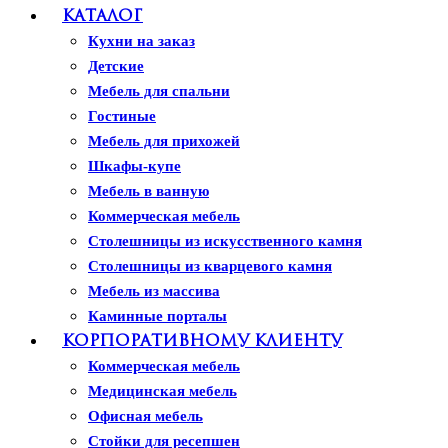
Каталог
Кухни на заказ
Детские
Мебель для спальни
Гостиные
Мебель для прихожей
Шкафы-купе
Мебель в ванную
Коммерческая мебель
Столешницы из искусственного камня
Столешницы из кварцевого камня
Мебель из массива
Каминные порталы
Камины Dimplex
Корпоративному клиенту
Искусственный камень White Hills
Коммерческая мебель
Балконы ПВХ
Медицинская мебель
Пластиковые окна
Офисная мебель
Жалюзи
Стойки для ресепшен