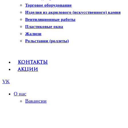
Рулонные шторы
Торговое оборудование
Изделия из акрилового (искусственного) камня
Вентиляционные работы
Пластиковые окна
Жалюзи
Рольставни (роллеты)
Контакты
Акции
VK
О нас
Вакансии