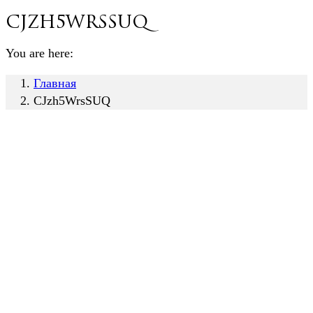
CJzh5WrsSUQ
You are here:
Главная
CJzh5WrsSUQ